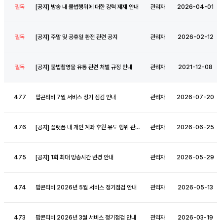
필독
[
공
지
]
방
송
내
불
법
행
위
에
대
한
강
력
제
재
안
내
관리자
2026-04-01
필독
[
공
지
]
주
말
및
공
휴
일
환
전
관
련
공
지
관리자
2026-02-12
필독
[
공
지
]
불
법
촬
영
물
유
통
관
련
처
벌
규
정
안
내
관리자
2021-12-08
477
팝
콘
티
비
7
월
서
비
스
정
기
점
검
안
내
관리자
2026-07-20
476
[
공
지
]
플
랫
폼
내
개
인
계
좌
후
원
유
도
행
위
관
련
주
의
관리자
및
경
고
안
내
2026-06-25
475
[
공
지
]
1
회
최
대
방
송
시
간
변
경
안
내
관리자
2026-05-29
474
팝
콘
티
비
2
0
2
6
년
5
월
서
비
스
정
기
점
검
안
내
관리자
2026-05-13
473
팝
콘
티
비
2
0
2
6
년
3
월
서
비
스
정
기
점
검
안
내
관리자
2026-03-19