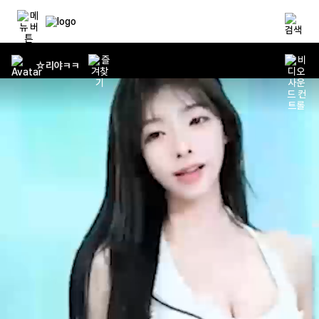
☆리야ㅋㅋ