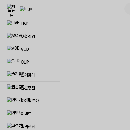
LIVE
팝콘(캐쉬)
풀방 입장권
이벤트
공지사항
자주묻는
저작권공
MC 랭킹
팝콘상품권 등록
리스트업
제휴 이벤트
문의하기
일대일 
저작권보
VOD
이벤트 팝콘(캐쉬)
시청인원 업
생일혜택
제안하기
방송 민
양도계약
CLIP
럭셔리 팝콘(캐쉬)
방송저장 용량 추가
방송 및 장애신고
제재자 
즐겨찾기
프리미엄 닉네임 이용권
저작권 보호 센터
탈퇴 아이
팝콘충전
매니저 추가
불법촬영물 등 유통신고
아이템 구매
이벤트
메가폰
고객센터
방송 입장효과