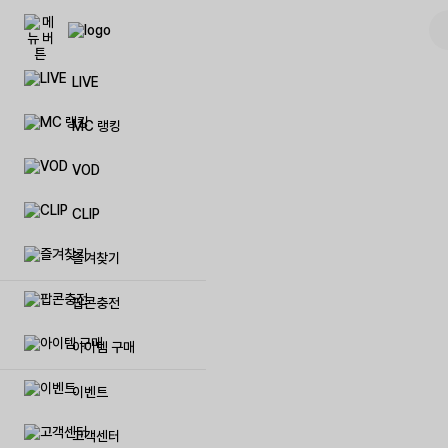
LIVE
팝콘(캐쉬)
풀방 입장권
이벤트
공지사항
자주묻는
저작권공
MC 랭킹
팝콘상품권 등록
리스트업
제휴 이벤트
문의하기
일대일 
저작권보
VOD
이벤트 팝콘(캐쉬)
시청인원 업
생일혜택
제안하기
방송 민
양도계약
CLIP
럭셔리 팝콘(캐쉬)
방송저장 용량 추가
방송 및 장애신고
제재자 
즐겨찾기
프리미엄 닉네임 이용권
저작권 보호 센터
탈퇴 아이
팝콘충전
매니저 추가
불법촬영물 등 유통신고
아이템 구매
이벤트
메가폰
고객센터
방송 입장효과